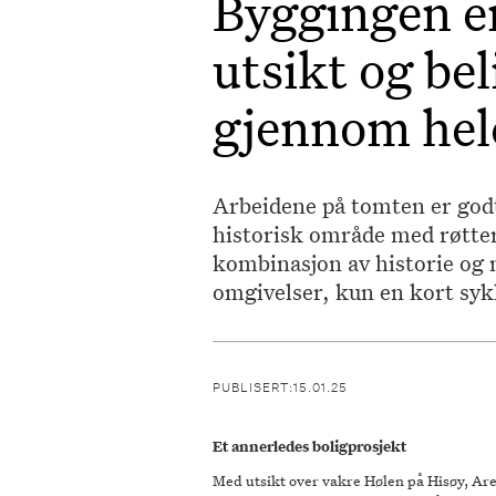
Byggingen er
utsikt og be
gjennom hel
Arbeidene på tomten er godt 
historisk område med røtter 
kombinasjon av historie og
omgivelser, kun en kort sykk
PUBLISERT:
15.01.25
Et annerledes boligprosjekt
Med utsikt over vakre Hølen på Hisøy, Are