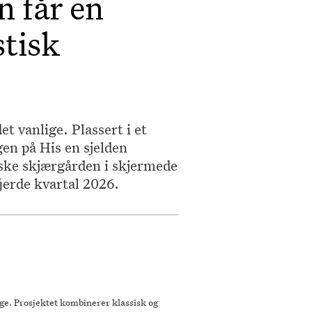
n får en
stisk
t vanlige. Plassert i et
gen på His en sjelden
ske skjærgården i skjermede
fjerde kvartal 2026.
ge. Prosjektet kombinerer klassisk og