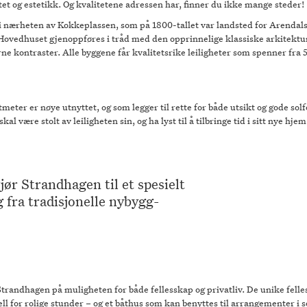
t og estetikk. Og kvalitetene adressen har, finner du ikke mange steder!
i nærheten av Kokkeplassen, som på 1800-tallet var landsted for Arendals s
 Hovedhuset gjenoppføres i tråd med den opprinnelige klassiske arkitektu
kontraster. Alle byggene får kvalitetsrike leiligheter som spenner fra 55
eter er nøye utnyttet, og som legger til rette for både utsikt og gode solf
kal være stolt av leiligheten sin, og ha lyst til å tilbringe tid i sitt nye h
jør Strandhagen til et spesielt
g fra tradisjonelle nybygg-
Strandhagen på muligheten for både fellesskap og privatliv. De unike fell
 for rolige stunder – og et båthus som kan benyttes til arrangementer 