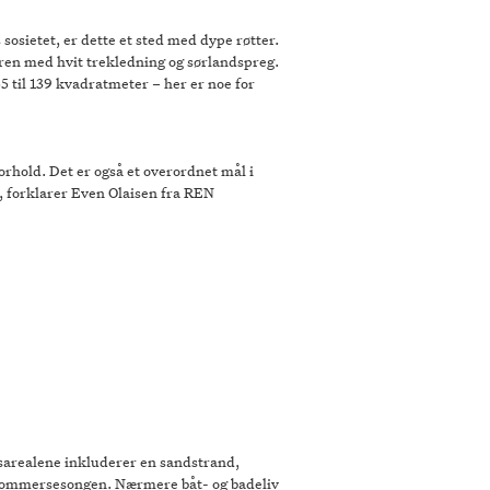
osietet, er dette et sted med dype røtter.
ren med hvit trekledning og sørlandspreg.
 til 139 kvadratmeter – her er noe for
orhold. Det er også et overordnet mål i
jem, forklarer Even Olaisen fra REN
esarealene inkluderer en sandstrand,
i sommersesongen. Nærmere båt- og badeliv