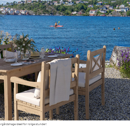
årdshage ideell for rolige stunder!