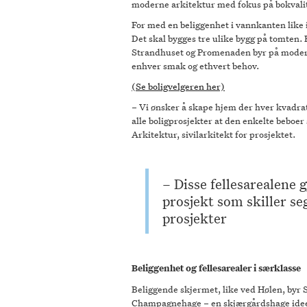
moderne arkitektur med fokus på bokvalite
For med en beliggenhet i vannkanten like 
Det skal bygges tre ulike bygg på tomten.
Strandhuset og Promenaden byr på moderne 
enhver smak og ethvert behov.
(Se boligvelgeren her)
– Vi ønsker å skape hjem der hver kvadratm
alle boligprosjekter at den enkelte beboer s
Arkitektur, sivilarkitekt for prosjektet.
– Disse fellesarealene g
prosjekt som skiller se
prosjekter
Beliggenhet og fellesarealer i særklasse
Beliggende skjermet, like ved Hølen, byr 
Champagnehage – en skjærgårdshage ideell