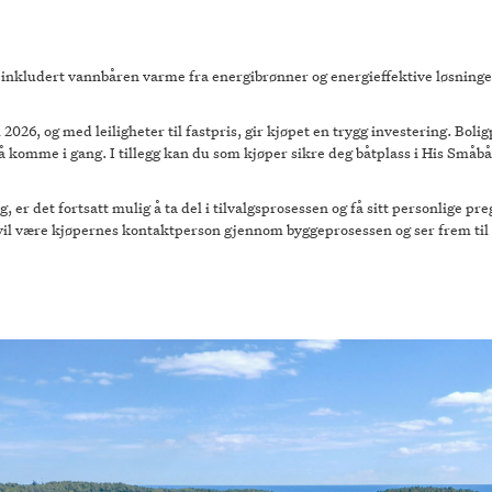
inkludert vannbåren varme fra energibrønner og energieffektive løsninger.
al 2026, og med leiligheter til fastpris, gir kjøpet en trygg investering. Bol
 komme i gang. I tillegg kan du som kjøper sikre deg båtplass i His Småbåt
, er det fortsatt mulig å ta del i tilvalgsprosessen og få sitt personlige pre
vil være kjøpernes kontaktperson gjennom byggeprosessen og ser frem til 