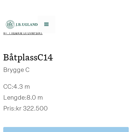
← Tilbake til oversikt
Båtplass
C14
Brygge C
CC:
4.3 m
Lengde:
8.0 m
Pris:
kr 322.500